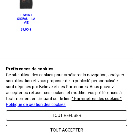
T-SHIRT
OISEAU - LA
VIE
29,90 €
Préférences de cookies
Ce site utilise des cookies pour améliorer la navigation, analyser
Accueil
son utilisation et vous proposer de la publicité personnalisée. Il
sont déposés par Believe et ses Partenaires. Vous pouvez
FAQ
accepter ou refuser ces cookies et modifier vos préférences à
Nous contacter
tout moment en cliquant sur le lien
“ Paramètres des cookies ”
.
CGV
Politique de gestion des cookies
Mentions légales
TOUT REFUSER
Gérer les cookies
Politique de confidentialité
TOUT ACCEPTER