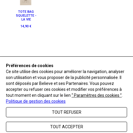
TOTE BAG
SQUELETTE -
LA VIE
14,90 €
Préférences de cookies
Ce site utilise des cookies pour améliorer la navigation, analyser
Accueil
son utilisation et vous proposer de la publicité personnalisée. Il
sont déposés par Believe et ses Partenaires. Vous pouvez
FAQ
accepter ou refuser ces cookies et modifier vos préférences à
Nous contacter
tout moment en cliquant sur le lien
“ Paramètres des cookies ”
.
CGV
Politique de gestion des cookies
Mentions légales
TOUT REFUSER
Gérer les cookies
Politique de confidentialité
TOUT ACCEPTER